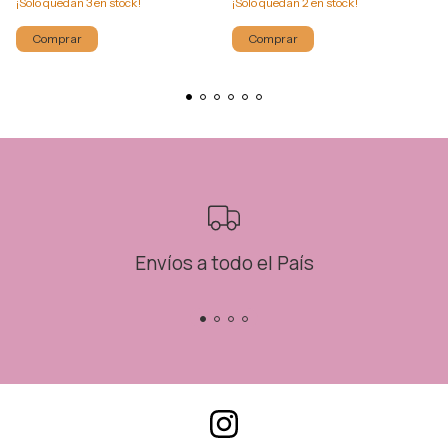
¡Solo quedan
3
en stock!
¡Solo quedan
2
en stock!
Comprar
Comprar
Envíos a todo el País