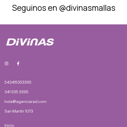
Seguinos en @divinasmallas
543415353395
341 535 3395
hola@agenciarad.com
San Martín 1073
Inicio