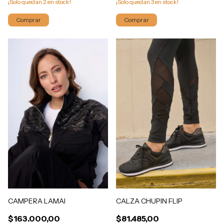
¡Solo quedan
2
en stock!
¡Solo quedan
3
en stock!
Comprar
Comprar
CAMPERA LAMAI
CALZA CHUPIN FLIP
$163.000,00
$81.485,00