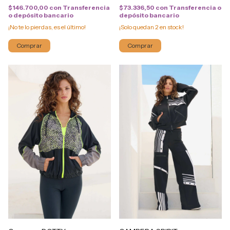
$146.700,00
con
Transferencia
$73.336,50
con
Transferencia o
o depósito bancario
depósito bancario
¡No te lo pierdas, es el último!
¡Solo quedan
2
en stock!
Comprar
Comprar