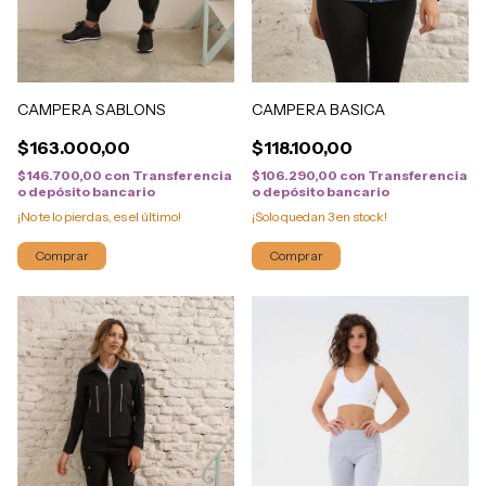
CAMPERA SABLONS
CAMPERA BASICA
$163.000,00
$118.100,00
$146.700,00
con
Transferencia
$106.290,00
con
Transferencia
o depósito bancario
o depósito bancario
¡No te lo pierdas, es el último!
¡Solo quedan
3
en stock!
Comprar
Comprar