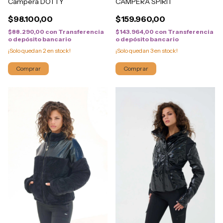
Campera DOTTY
CAMPERA SPIRIT
$98.100,00
$159.960,00
$88.290,00
con
Transferencia
$143.964,00
con
Transferencia
o depósito bancario
o depósito bancario
¡Solo quedan
2
en stock!
¡Solo quedan
3
en stock!
Comprar
Comprar