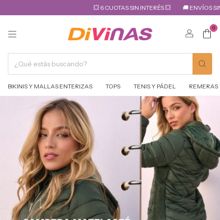
💥 6 CUOTAS SIN INTERÉS 💥
🚚 ENVÍOS SIN COST
0
BIKINIS Y MALLAS ENTERIZAS
TOPS
TENIS Y PÁDEL
REMERAS