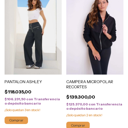
PANTALON ASHLEY
CAMPERA MICROPOLAR
RECORTES
$118.035,00
$139.300,00
$106.231,50
con
Transferencia
o depósito bancario
$125.370,00
con
Transferencia
o depósito bancario
¡Solo quedan
3
en stock!
¡Solo quedan
2
en stock!
Comprar
Comprar