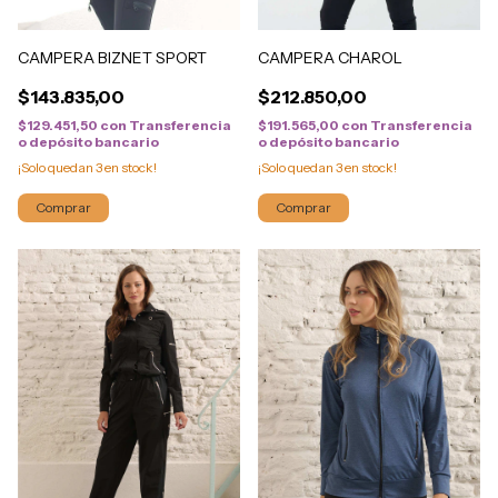
CAMPERA BIZNET SPORT
CAMPERA CHAROL
$143.835,00
$212.850,00
$129.451,50
con
Transferencia
$191.565,00
con
Transferencia
o depósito bancario
o depósito bancario
¡Solo quedan
3
en stock!
¡Solo quedan
3
en stock!
Comprar
Comprar