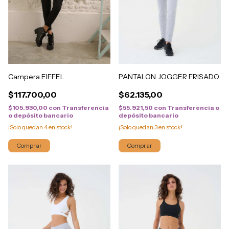
PANTALON JOGGER FRISADO
Campera EIFFEL
$62.135,00
$117.700,00
$55.921,50
con
Transferencia o
$105.930,00
con
Transferencia
depósito bancario
o depósito bancario
¡Solo quedan
3
en stock!
¡Solo quedan
4
en stock!
Comprar
Comprar