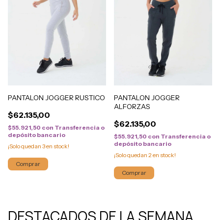
PANTALON JOGGER RUSTICO
PANTALON JOGGER
ALFORZAS
$62.135,00
$62.135,00
$55.921,50
con
Transferencia o
depósito bancario
$55.921,50
con
Transferencia o
depósito bancario
¡Solo quedan
3
en stock!
¡Solo quedan
2
en stock!
Comprar
Comprar
DESTACADOS DE LA SEMANA